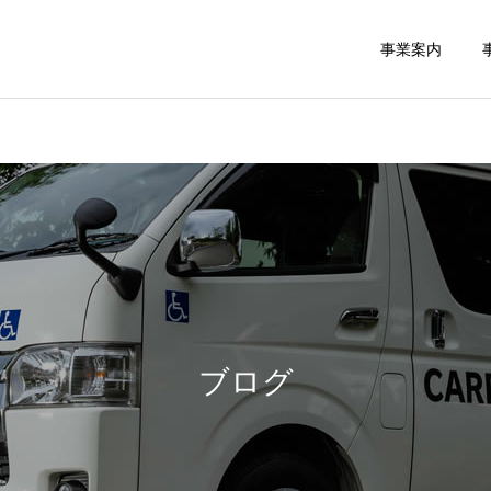
事業案内
救援事業
民間救急
スタッフブログ
スタッフブログ
緊急搬送された後介護タク
介護タクシーの貸切
シーご利用で帰宅
ブログ