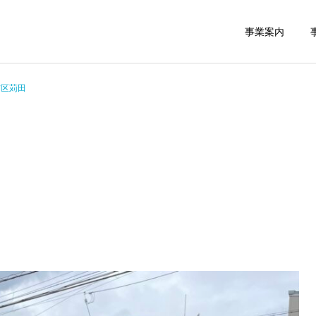
事業案内
吉区苅田
救援事業
民間救急
スタッフブログ
スタッフブログ
緊急搬送された後介護タク
介護タクシーの貸切
シーご利用で帰宅