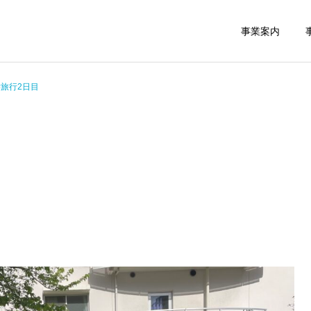
事業案内
旅行2日目
救援事業
民間救急
スタッフブログ
スタッフブログ
緊急搬送された後介護タク
介護タクシーの貸切
シーご利用で帰宅