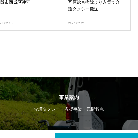
大阪市西成区津守
耳原総合病院より入電で介
護タクシー搬送
23.02.20
2024.02.24
事業案内
介護タクシー
救援事業
民間救急